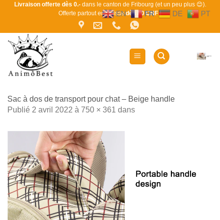
Passer
Livraison offerte dès 0.-
dans le canton de Fribourg (et un peu plus 😊).
EN
FR
DE
PT
Offerte partout en Suisse
dès 80 CHF !
au
contenu
Sac à dos de transport pour chat – Beige handle
Publié
2 avril 2022
à
750 × 361
dans