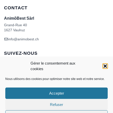
CONTACT
AnimôBest Sàrl
Grand-Rue 40
1627 Vaulruz
info@animobest.ch
SUIVEZ-NOUS
Gérer le consentement aux
cookies
Nous utilisons des cookies pour optimiser notre site web et notre service.
Accepter
Visa
MasterCard
Credit
Facture
Twint
Card
CONDITIONS GÉNÉRALES DE VENTE
Refuser
POLITIQUE DE COOKIES
ANIMÔBEST
DOGWASH – SELF TOILETTAGE