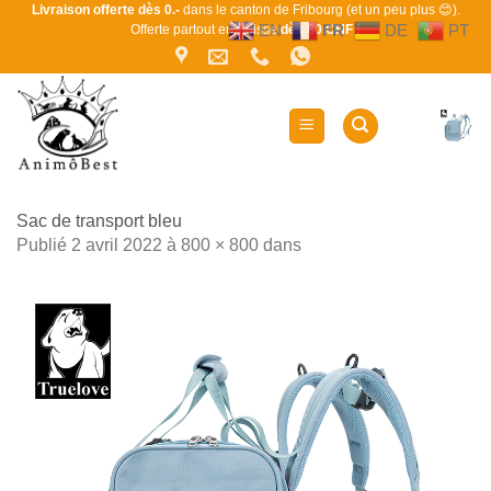
Passer
Livraison offerte dès 0.-
dans le canton de Fribourg (et un peu plus 😊).
EN
FR
DE
PT
Offerte partout en Suisse
dès 80 CHF !
au
contenu
Sac de transport bleu
Publié
2 avril 2022
à
800 × 800
dans