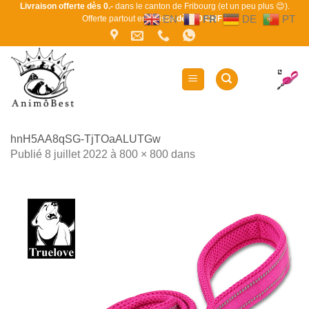
Passer
Livraison offerte dès 0.-
dans le canton de Fribourg (et un peu plus 😊).
EN
FR
DE
PT
Offerte partout en Suisse
dès 80 CHF !
au
contenu
hnH5AA8qSG-TjTOaALUTGw
Publié
8 juillet 2022
à
800 × 800
dans