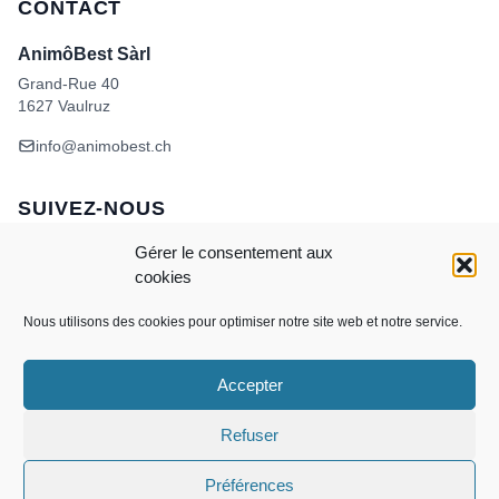
CONTACT
AnimôBest Sàrl
Grand-Rue 40
1627 Vaulruz
info@animobest.ch
SUIVEZ-NOUS
Gérer le consentement aux
cookies
Nous utilisons des cookies pour optimiser notre site web et notre service.
Accepter
Visa
MasterCard
Credit
Facture
Twint
Card
CONDITIONS GÉNÉRALES DE VENTE
Refuser
POLITIQUE DE COOKIES
ANIMÔBEST
DOGWASH – SELF TOILETTAGE
Préférences
Copyright 2026 ©
AnimôBest Sàrl