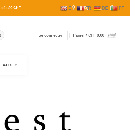
EN
FR
DE
PT
e
dès 80 CHF !
Se connecter
Panier /
CHF
0.00
DEAUX