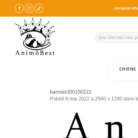
Passer
Livraison offe
au
contenu
Recherche
pour :
CHIENS
bannier200100222
Publié
8 mai 2022
à
2560 × 1280
dans