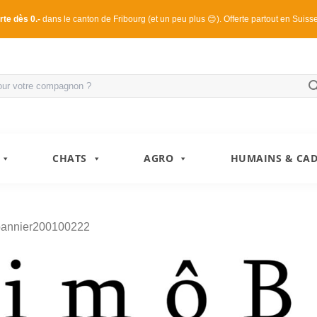
rte dès 0.-
dans le canton de Fribourg (et un peu plus 😊). Offerte partout en Suiss
CHATS
AGRO
HUMAINS & CA
bannier200100222