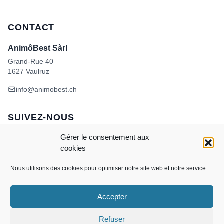
CONTACT
AnimôBest Sàrl
Grand-Rue 40
1627 Vaulruz
info@animobest.ch
SUIVEZ-NOUS
Gérer le consentement aux
cookies
Nous utilisons des cookies pour optimiser notre site web et notre service.
Accepter
Visa
MasterCard
Credit
Facture
Twint
Card
CONDITIONS GÉNÉRALES DE VENTE
Refuser
POLITIQUE DE COOKIES
ANIMÔBEST