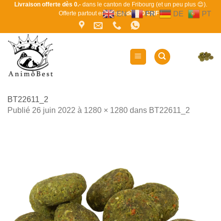
Passer
Livraison offerte dès 0.-
dans le canton de Fribourg (et un peu plus 😊).
EN
FR
DE
PT
Offerte partout en Suisse
dès 80 CHF !
au
contenu
BT22611_2
Publié
26 juin 2022
à
1280 × 1280
dans
BT22611_2