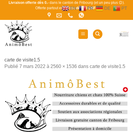
Passer
Livraison offerte dès 0.-
dans le canton de Fribourg (et un peu plus 😊).
EN
FR
DE
PT
Offerte partout en Suisse
dès 80 CHF !
au
contenu
carte de visite1.5
Publié
7 mars 2022
à
2560 × 1536
dans
carte de visite1.5