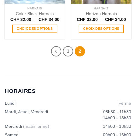
la
la
page
page
HARNAIS
HARNAIS
du
du
Color Block Harnais
Horizon Harnais
produit
produit
Plage
Plag
CHF
32.00
–
CHF
34.00
CHF
32.00
–
CHF
34.00
de
de
prix :
prix :
CHOIX DES OPTIONS
CHOIX DES OPTIONS
CHF 32.00
CHF 
à
à
Ce
Ce
CHF 34.00
CHF 
produit
produit
a
a
1
2
plusieurs
plusieurs
variations.
variations.
Les
Les
options
options
peuvent
peuvent
être
être
choisies
choisies
HORAIRES
sur
sur
la
la
Lundi
Fermé
page
page
Mardi, Jeudi, Vendredi
08h30 - 11h30
du
du
14h00 - 18h30
produit
produit
Mercredi
(matin fermé)
14h00 - 18h30
Samedi
09h00 - 16h00