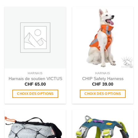
HARNAIS
HARNAIS
Harnais de soutien VICTUS
CHIP Safety Harness
CHF
65.00
CHF
39.00
CHOIX DES OPTIONS
CHOIX DES OPTIONS
Ce
Ce
produit
produit
a
a
plusieurs
plusieurs
variations.
variations.
Les
Les
options
options