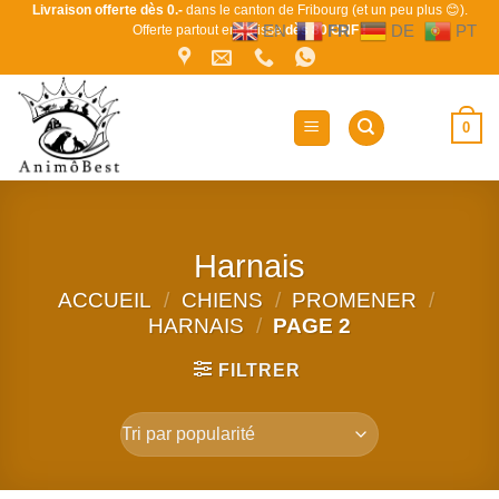
Passer
Livraison offerte dès 0.-
dans le canton de Fribourg (et un peu plus 😊).
EN
FR
DE
PT
Offerte partout en Suisse
dès 80 CHF !
au
contenu
0
Harnais
ACCUEIL
/
CHIENS
/
PROMENER
/
HARNAIS
/
PAGE 2
FILTRER