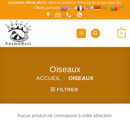
Passer
Livraison offerte dès 0.-
dans le canton de Fribourg (et un peu plus 😊).
EN
FR
DE
PT
Offerte partout en Suisse
dès 80 CHF !
au
contenu
0
Oiseaux
ACCUEIL
/
OISEAUX
FILTRER
Aucun produit ne correspond à votre sélection.