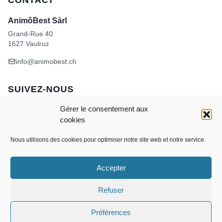
CONTACT
AnimôBest Sàrl
Grand-Rue 40
1627 Vaulruz
info@animobest.ch
SUIVEZ-NOUS
Gérer le consentement aux
cookies
Nous utilisons des cookies pour optimiser notre site web et notre service.
Accepter
Visa
MasterCard
Credit
Facture
Twint
Card
CONDITIONS GÉNÉRALES DE VENTE
Refuser
POLITIQUE DE COOKIES
ANIMÔBEST
DOGWASH – SELF TOILETTAGE
Préférences
Copyright 2026 ©
AnimôBest Sàrl