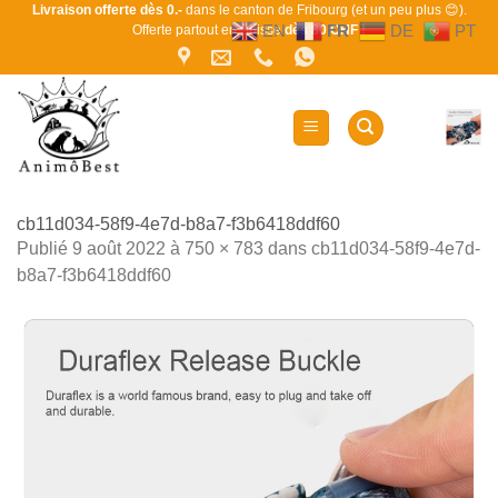
Passer
Livraison offerte dès 0.-
dans le canton de Fribourg (et un peu plus 😊).
EN
FR
DE
PT
Offerte partout en Suisse
dès 80 CHF !
au
contenu
cb11d034-58f9-4e7d-b8a7-f3b6418ddf60
Publié
9 août 2022
à
750 × 783
dans
cb11d034-58f9-4e7d-
b8a7-f3b6418ddf60