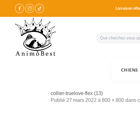
Passer
Livraison offe
au
contenu
Recherche
pour :
CHIENS
collier-truelove-flex (13)
Publié
27 mars 2022
à
800 × 800
dans
c