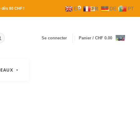
EN
FR
DE
PT
e
dès 80 CHF !
Se connecter
Panier /
CHF
0.00
DEAUX