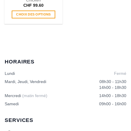
produit
produit
Chicken
CHF
99.60
CHOIX DES OPTIONS
Ce
produit
a
plusieurs
variations.
Les
options
HORAIRES
peuvent
être
Lundi
Fermé
choisies
sur
Mardi, Jeudi, Vendredi
08h30 - 11h30
la
14h00 - 18h30
page
Mercredi
(matin fermé)
14h00 - 18h30
du
produit
Samedi
09h00 - 16h00
SERVICES