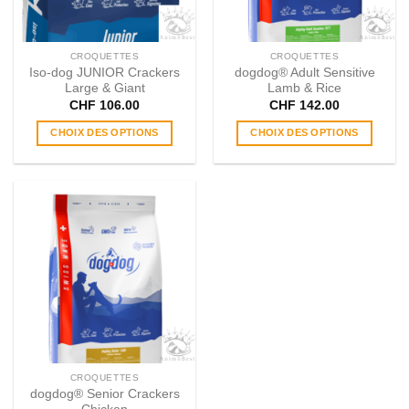
sur
sur
la
la
page
page
CROQUETTES
CROQUETTES
du
du
Iso-dog JUNIOR Crackers
dogdog® Adult Sensitive
produit
produit
Large & Giant
Lamb & Rice
CHF
106.00
CHF
142.00
CHOIX DES OPTIONS
CHOIX DES OPTIONS
Ce
Ce
produit
produit
a
a
plusieurs
plusieurs
variations.
variations.
Les
Les
options
options
peuvent
peuvent
être
être
choisies
choisies
sur
sur
la
la
page
page
CROQUETTES
du
du
dogdog® Senior Crackers