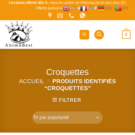
Passer
Livraison offerte dès 0.-
dans le canton de Fribourg (et un peu plus 😊).
EN
FR
DE
PT
Offerte partout en Suisse
dès 80 CHF !
au
contenu
0
Croquettes
ACCUEIL
/
PRODUITS IDENTIFIÉS
“CROQUETTES”
FILTRER