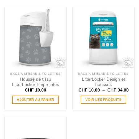
BACS À LITIÈRE & TOILETTES
BACS À LITIÈRE & TOILETTES
Housse de tissu
LitterLocker Design et
LitterLocker Empreintes
housses
Plag
CHF
10.00
CHF
10.00
–
CHF
34.00
de
prix :
AJOUTER AU PANIER
VOIR LES PRODUITS
CHF 
à
CHF 