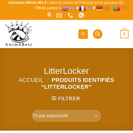
Passer
Livraison offerte dès 0.-
dans le canton de Fribourg (et un peu plus 😊).
EN
FR
DE
PT
Offerte partout en Suisse
dès 80 CHF !
au
contenu
0
LitterLocker
ACCUEIL
/
PRODUITS IDENTIFIÉS
“LITTERLOCKER”
FILTRER