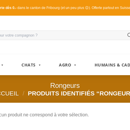
rte dès 0.-
dans le canton de Fribourg (et un peu plus 😊). Offerte partout en Suiss
CHATS
AGRO
HUMAINS & CA
Rongeurs
CCUEIL
/
PRODUITS IDENTIFIÉS “RONGEU
un produit ne correspond à votre sélection.