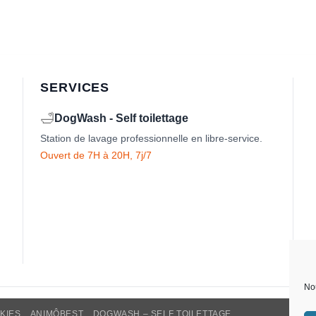
SERVICES
🛁
DogWash - Self toilettage
Station de lavage professionnelle en libre-service.
Ouvert de 7H à 20H, 7j/7
Nou
KIES
ANIMÔBEST
DOGWASH – SELF TOILETTAGE