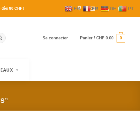
EN
FR
DE
PT
e
dès 80 CHF !
0
Se connecter
Panier /
CHF
0.00
DEAUX
RS”