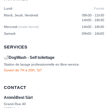
être
Lundi
Fermé
choisies
sur
Mardi, Jeudi, Vendredi
08h30 - 11h30
la
14h00 - 18h30
page
Mercredi
(matin fermé)
14h00 - 18h30
du
produit
Samedi
09h00 - 16h00
SERVICES
🛁
DogWash - Self toilettage
Station de lavage professionnelle en libre-service.
Ouvert de 7H à 20H, 7j/7
CONTACT
AnimôBest Sàrl
Grand-Rue 40