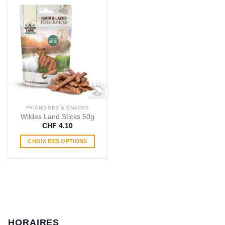
FRIANDISES & SNACKS
Wildes Land Sticks 50g
CHF
4.10
CHOIX DES OPTIONS
Ce
produit
a
plusieurs
variations.
Les
options
HORAIRES
peuvent