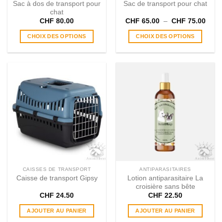
Sac à dos de transport pour
Sac de transport pour chat
chat
Plag
CHF
80.00
CHF
65.00
–
CHF
75.00
de
prix :
CHOIX DES OPTIONS
CHOIX DES OPTIONS
CHF 
à
Ce
Ce
CHF 
produit
produit
a
a
plusieurs
plusieurs
variations.
variations.
Les
Les
options
options
peuvent
peuvent
être
être
choisies
choisies
sur
sur
la
la
page
page
CAISSES DE TRANSPORT
ANTIPARASITAIRES
du
du
Caisse de transport Gipsy
Lotion antiparasitaire La
produit
produit
croisière sans bête
CHF
24.50
CHF
22.50
AJOUTER AU PANIER
AJOUTER AU PANIER