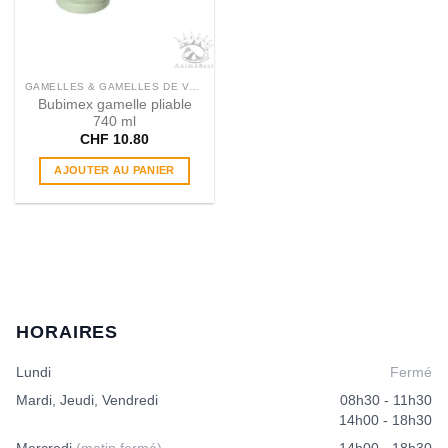
être
choisies
sur
la
page
GAMELLES & GAMELLES DE VOYAGE
du
Bubimex gamelle pliable
produit
740 ml
CHF
10.80
AJOUTER AU PANIER
HORAIRES
Lundi
Fermé
Mardi, Jeudi, Vendredi
08h30 - 11h30
14h00 - 18h30