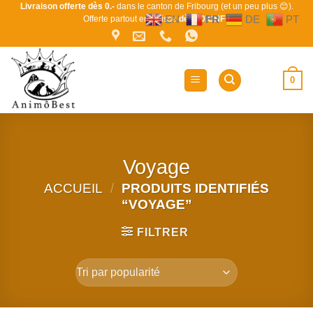
Passer
Livraison offerte dès 0.-
dans le canton de Fribourg (et un peu plus 😊).
EN
FR
DE
PT
Offerte partout en Suisse
dès 80 CHF !
au
contenu
0
Voyage
ACCUEIL
/
PRODUITS IDENTIFIÉS
“VOYAGE”
FILTRER