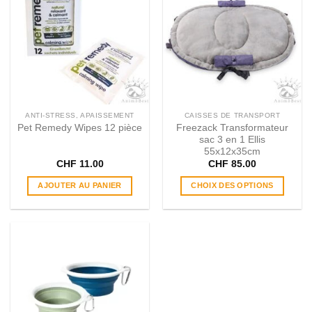
ANTI-STRESS, APAISSEMENT
CAISSES DE TRANSPORT
Pet Remedy Wipes 12 pièce
Freezack Transformateur
sac 3 en 1 Ellis
55x12x35cm
CHF
11.00
CHF
85.00
AJOUTER AU PANIER
CHOIX DES OPTIONS
Ce
produit
a
plusieurs
variations.
Les
options
peuvent