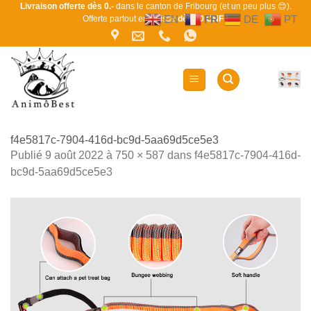
Passer
Livraison offerte dès 0.-
dans le canton de Fribourg (et un peu plus 😊).
EN
FR
DE
PT
Offerte partout en Suisse
dès 80 CHF !
au
contenu
f4e5817c-7904-416d-bc9d-5aa69d5ce5e3
Publié
9 août 2022
à
750 × 587
dans
f4e5817c-7904-416d-
bc9d-5aa69d5ce5e3