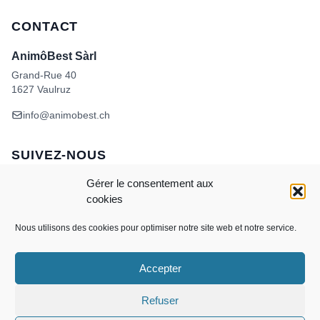
CONTACT
AnimôBest Sàrl
Grand-Rue 40
1627 Vaulruz
info@animobest.ch
SUIVEZ-NOUS
Gérer le consentement aux
cookies
Nous utilisons des cookies pour optimiser notre site web et notre service.
Accepter
Visa
MasterCard
Credit
Facture
Twint
Card
CONDITIONS GÉNÉRALES DE VENTE
Refuser
POLITIQUE DE COOKIES
ANIMÔBEST
DOGWASH – SELF TOILETTAGE