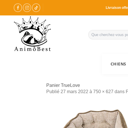
Passer
Livraison offe
au
contenu
Recherche
pour :
CHIENS
Panier TrueLove
Publié
27 mars 2022
à
750 × 627
dans
P