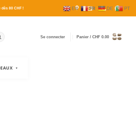
EN
FR
DE
PT
e
dès 80 CHF !
Se connecter
Panier /
CHF
0.00
DEAUX