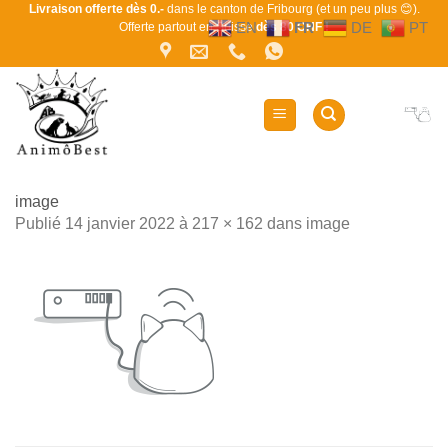
Passer
Livraison offerte dès 0.-
dans le canton de Fribourg (et un peu plus 😊).
EN
FR
DE
PT
Offerte partout en Suisse
dès 80 CHF !
au
contenu
image
Publié
14 janvier 2022
à
217 × 162
dans
image