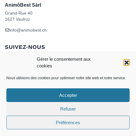
AnimôBest Sàrl
Grand-Rue 40
1627 Vaulruz
info@animobest.ch
SUIVEZ-NOUS
Gérer le consentement aux
cookies
Nous utilisons des cookies pour optimiser notre site web et notre service.
Accepter
Visa
MasterCard
Credit
Facture
Twint
Card
CONDITIONS GÉNÉRALES DE VENTE
Refuser
POLITIQUE DE COOKIES
ANIMÔBEST
DOGWASH – SELF TOILETTAGE
Préférences
Copyright 2026 ©
AnimôBest Sàrl