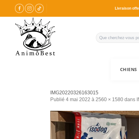
Passer
Livraison offe
au
contenu
Recherche
pour :
CHIENS
IMG20220326163015
Publié
4 mai 2022
à
2560 × 1580
dans