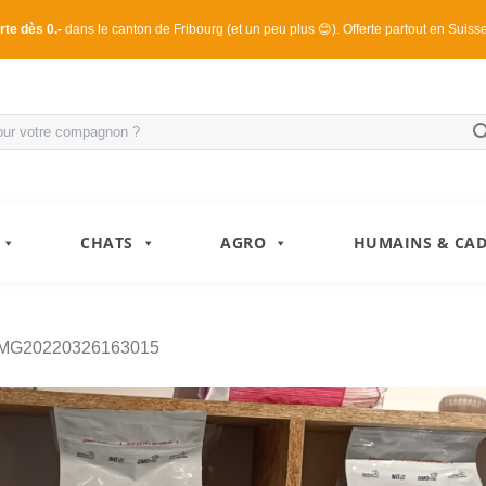
rte dès 0.-
dans le canton de Fribourg (et un peu plus 😊). Offerte partout en Suiss
CHATS
AGRO
HUMAINS & CA
IMG20220326163015