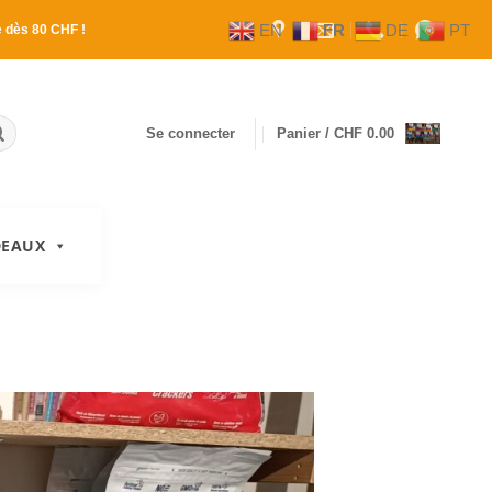
EN
FR
DE
PT
e
dès 80 CHF !
Se connecter
Panier /
CHF
0.00
DEAUX