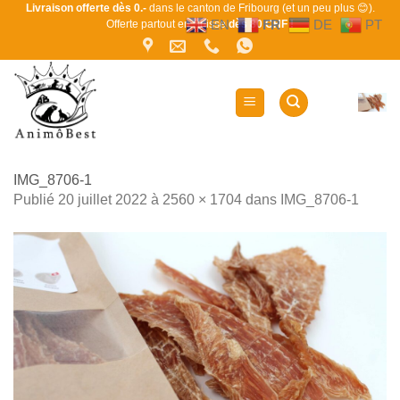
Passer
Livraison offerte dès 0.-
dans le canton de Fribourg (et un peu plus 😊).
EN
FR
DE
PT
Offerte partout en Suisse
dès 80 CHF !
au
contenu
IMG_8706-1
Publié
20 juillet 2022
à
2560 × 1704
dans
IMG_8706-1