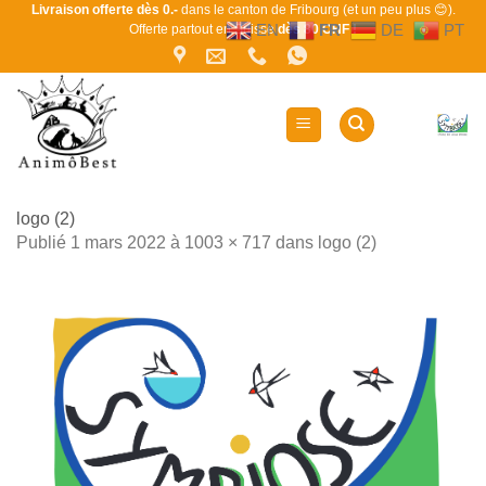
Passer
Livraison offerte dès 0.-
dans le canton de Fribourg (et un peu plus 😊).
EN
FR
DE
PT
Offerte partout en Suisse
dès 80 CHF !
au
contenu
logo (2)
Publié
1 mars 2022
à
1003 × 717
dans
logo (2)