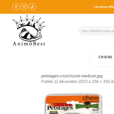
Passer
Livraison offe
au
contenu
Recherche
pour :
CHIENS
petstages-crunchcore-medium.jpg
Publié
11 décembre 2023
à
256 × 350
d