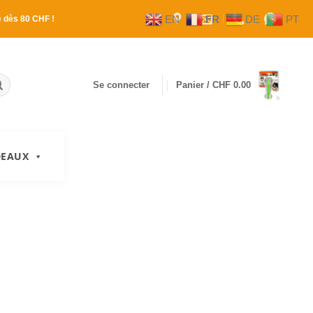
EN
FR
DE
PT
e
dès 80 CHF !
Se connecter
Panier /
CHF
0.00
DEAUX