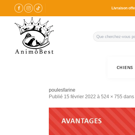
Passer
Livraison offe
au
contenu
Recherche
pour :
CHIENS
poulesfarine
Publié
15 février 2022
à
524 × 755
dan