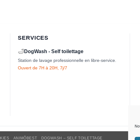
SERVICES
🛁
DogWash - Self toilettage
Station de lavage professionnelle en libre-service.
Ouvert de 7H à 20H, 7j/7
Nou
KIES
ANIMÔBEST
DOGWASH – SELF TOILETTAGE