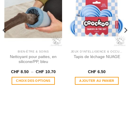
BIEN-ÊTRE & SOINS
JEUX D'INTELLIGENCE & OCCUPATION
Nettoyant pour pattes, en
Tapis de léchage NUAGE
silicone/PP, bleu
Plage
CHF
8.50
–
CHF
10.70
CHF
6.50
de
prix :
CHOIX DES OPTIONS
AJOUTER AU PANIER
CHF 8.50
à
Ce
CHF 10.70
produit
a
plusieurs
variations.
Les
options
peuvent