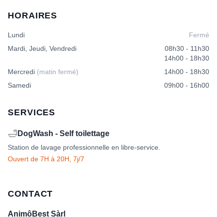
être
HORAIRES
choisies
sur
Lundi
Fermé
la
page
Mardi, Jeudi, Vendredi
08h30 - 11h30
du
14h00 - 18h30
produit
Mercredi
(matin fermé)
14h00 - 18h30
Samedi
09h00 - 16h00
SERVICES
🛁
DogWash - Self toilettage
Station de lavage professionnelle en libre-service.
Ouvert de 7H à 20H, 7j/7
CONTACT
AnimôBest Sàrl