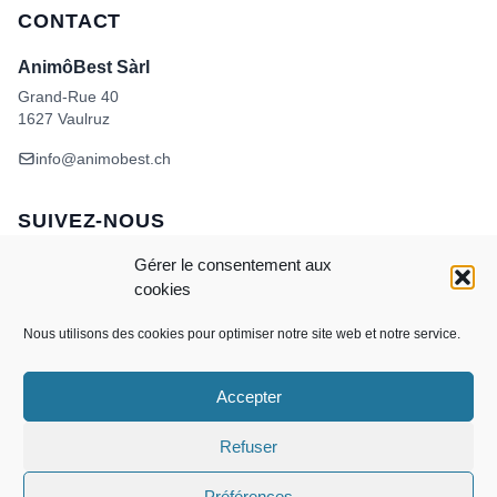
CONTACT
AnimôBest Sàrl
Grand-Rue 40
1627 Vaulruz
info@animobest.ch
SUIVEZ-NOUS
Gérer le consentement aux
cookies
Nous utilisons des cookies pour optimiser notre site web et notre service.
Accepter
Visa
MasterCard
Credit
Facture
Twint
Card
CONDITIONS GÉNÉRALES DE VENTE
Refuser
POLITIQUE DE COOKIES
ANIMÔBEST
DOGWASH – SELF TOILETTAGE
Préférences