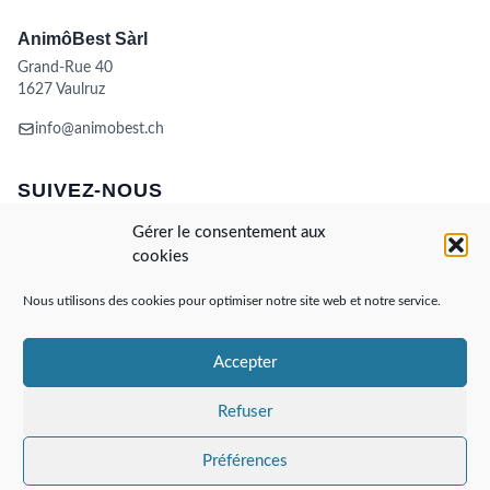
AnimôBest Sàrl
Grand-Rue 40
1627 Vaulruz
info@animobest.ch
SUIVEZ-NOUS
Gérer le consentement aux
cookies
Nous utilisons des cookies pour optimiser notre site web et notre service.
Accepter
Visa
MasterCard
Credit
Facture
Twint
Card
CONDITIONS GÉNÉRALES DE VENTE
Refuser
POLITIQUE DE COOKIES
ANIMÔBEST
DOGWASH – SELF TOILETTAGE
Préférences
AnimôBest Sàrl
Copyright 2026 ©