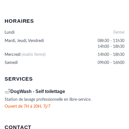
options
peuvent
être
HORAIRES
choisies
sur
Lundi
Fermé
la
page
Mardi, Jeudi, Vendredi
08h30 - 11h30
du
14h00 - 18h30
produit
Mercredi
(matin fermé)
14h00 - 18h30
Samedi
09h00 - 16h00
SERVICES
🛁
DogWash - Self toilettage
Station de lavage professionnelle en libre-service.
Ouvert de 7H à 20H, 7j/7
CONTACT