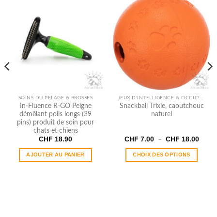
SOINS DU PELAGE & BROSSES
JEUX D'INTELLIGENCE & OCCUPATION
In​-​Fluence R​-​GO Peigne
Snackball Trixie, caoutchouc
démêlant poils longs (39
naturel
pins) produit de soin pour
chats et chiens
Plage
CHF
18.90
CHF
7.00
CHF
18.00
–
de
prix :
AJOUTER AU PANIER
CHOIX DES OPTIONS
CHF 7
à
Ce
CHF 1
produit
a
plusieurs
variations.
Les