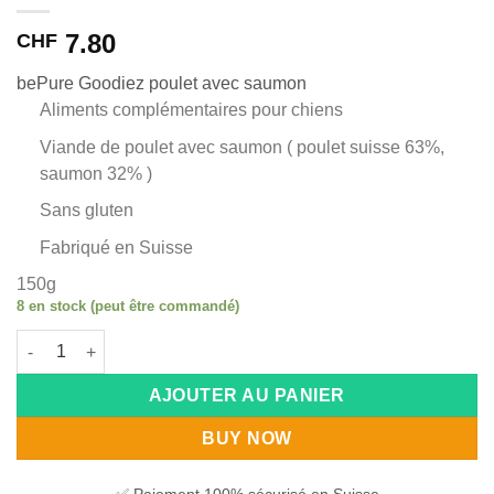
7.80
CHF
bePure Goodiez poulet avec saumon
Aliments complémentaires pour chiens
Viande de poulet avec saumon ( poulet suisse 63%,
saumon 32% )
Sans gluten
Fabriqué en Suisse
150g
8 en stock (peut être commandé)
quantité de bePure Goodiez poulet avec saumon150g
Alternative:
AJOUTER AU PANIER
BUY NOW