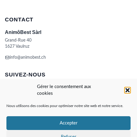
CONTACT
AnimôBest Sàrl
Grand-Rue 40
1627 Vaulruz
info@animobest.ch
SUIVEZ-NOUS
Gérer le consentement aux
cookies
Nous utilisons des cookies pour optimiser notre site web et notre service.
Accepter
Visa
MasterCard
Credit
Facture
Twint
Card
CONDITIONS GÉNÉRALES DE VENTE
Refuser