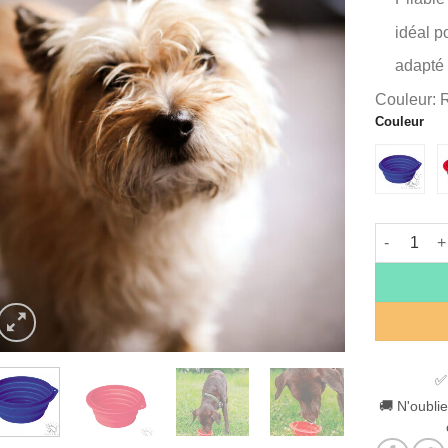
idéal p
adapté 
Couleur: 
Couleur
Alternative
quantité de
✅
🚚 N'oublie