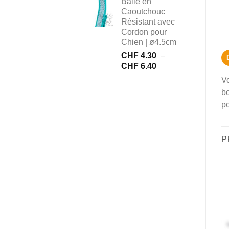
Balle en
Caoutchouc
Résistant avec
Cordon pour
Chien | ø4.5cm
CHF
4.30
–
Plage
CHF
6.40
de
V
prix :
bo
CHF 4.30
po
à
CHF 6.40
P