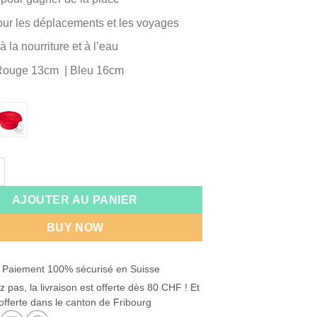
prix :
CHF 7.90
our les déplacements et les voyages
à
à la nourriture et à l’eau
CHF 9.90
Rouge 13cm | Bleu 16cm
:
 Bol en silicone, pliable
AJOUTER AU PANIER
BUY NOW
 Paiement 100% sécurisé en Suisse
z pas, la livraison est offerte dès 80 CHF ! Et
offerte dans le canton de Fribourg