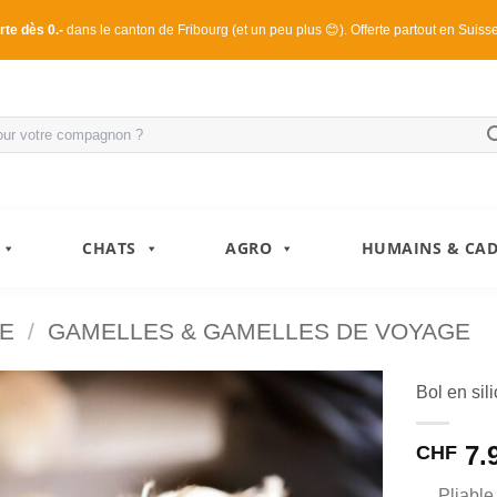
rte dès 0.-
dans le canton de Fribourg (et un peu plus 😊). Offerte partout en Suiss
CHATS
AGRO
HUMAINS & CA
E
/
GAMELLES & GAMELLES DE VOYAGE
Bol en sil
7.
CHF
Pliable