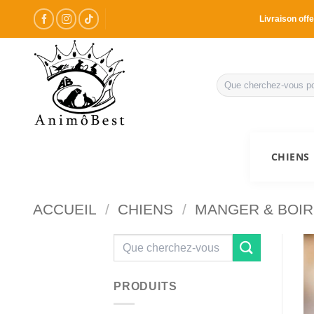
Passer
Livraison offe
au
contenu
Recherche
pour :
CHIENS
ACCUEIL
/
CHIENS
/
MANGER & BOIR
Recherche
pour :
PRODUITS