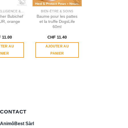
JEUX D'INTELLIGENCE & OCCUPATION
BIEN-ÊTRE & SOINS
cher Bubichef
Baume pour les pattes
R, orange
et la truffe DogsLife
60ml
F
11.00
CHF
11.40
TER AU
AJOUTER AU
NIER
PANIER
CONTACT
AnimôBest Sàrl