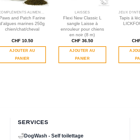
COMPLÉMENTS ALIMENTAIRES
LAISSES
Paws and Patch Farine
Flexi New Classic L
Tapis à lé
d’algues marines 250g
sangle Laisse à
LICKFOU
chien/chat/cheval
enrouleur pour chiens
en noir (8 m)
CHF
10.50
CHF
36.50
CH
AJOUTER AU
AJOUTER AU
AJOU
PANIER
PANIER
PA
SERVICES
🛁
DogWash - Self toilettage