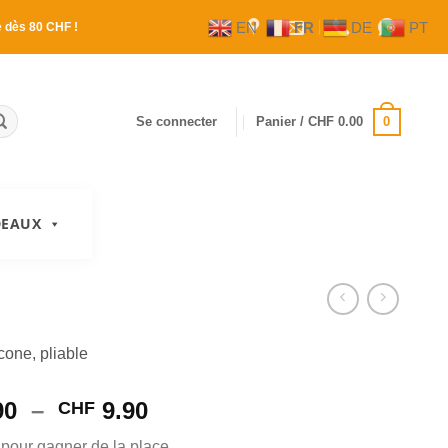
EN
FR
DE
PT
e
dès 80 CHF !
0
Se connecter
Panier /
CHF
0.00
DEAUX
icone, pliable
Plage
90
–
9.90
CHF
de
 pour gagner de la place