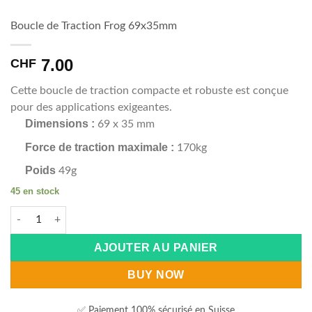
Boucle de Traction Frog 69x35mm
7.00
CHF
Cette boucle de traction compacte et robuste est conçue
pour des applications exigeantes.
Dimensions :
69 x 35 mm
Force de traction maximale :
170kg
Poids
49g
45 en stock
quantité de Boucle de Traction Frog 69x35mm
Alternative:
AJOUTER AU PANIER
BUY NOW
✅ Paiement 100% sécurisé en Suisse