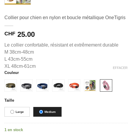
Collier pour chien en nylon et boucle métallique OneTigris
25.00
CHF
Le collier confortable, résistant et extrêmement durable
M 38cm-48cm
L 43cm-55cm
XL 48cm-61cm
EFFACER
Couleur
Alternative:
Taille
Large
Medium
1 en stock