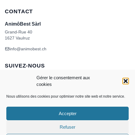
CONTACT
AnimôBest Sàrl
Grand-Rue 40
1627 Vaulruz
info@animobest.ch
SUIVEZ-NOUS
Gérer le consentement aux
cookies
Nous utilisons des cookies pour optimiser notre site web et notre service.
Accepter
Visa
MasterCard
Credit
Facture
Twint
Card
CONDITIONS GÉNÉRALES DE VENTE
Refuser
POLITIQUE DE COOKIES
ANIMÔBEST
DOGWASH – SELF TOILETTAGE