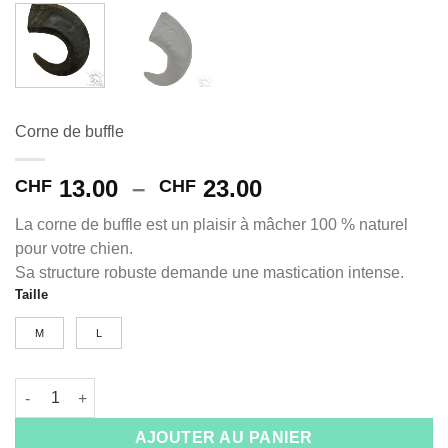
Corne de buffle
Plage
13.00
–
23.00
CHF
CHF
de
La corne de buffle est un plaisir à mâcher 100 % naturel
prix :
pour votre chien.
CHF 13.00
Sa structure robuste demande une mastication intense.
à
Taille
Alternative:
CHF 23.00
M
L
quantité de Corne de buffle
AJOUTER AU PANIER