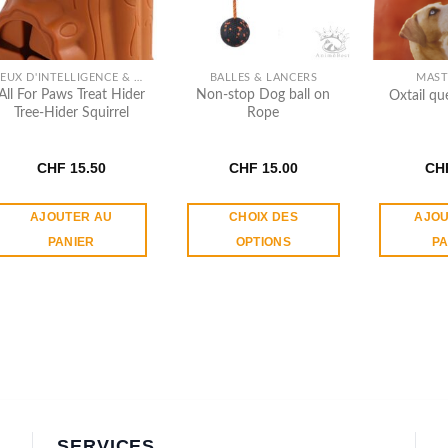
JEUX D'INTELLIGENCE & OCCUPATION
BALLES & LANCERS
MAST
All For Paws Treat Hider
Non-stop Dog ball on
Oxtail q
Tree​-​Hider Squirrel
Rope
CHF
15.50
CHF
15.00
CH
AJOUTER AU
CHOIX DES
AJOU
PANIER
OPTIONS
PA
Ce
produit
a
plusieurs
variations.
Les
options
peuvent
être
SERVICES