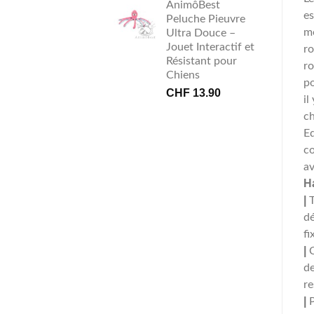
AnimôBest
es
Peluche Pieuvre
mo
Ultra Douce –
Jouet Interactif et
r
Résistant pour
ro
Chiens
po
CHF
13.90
il
ch
Eq
co
av
H
|
dé
fi
|
d
re
|
P