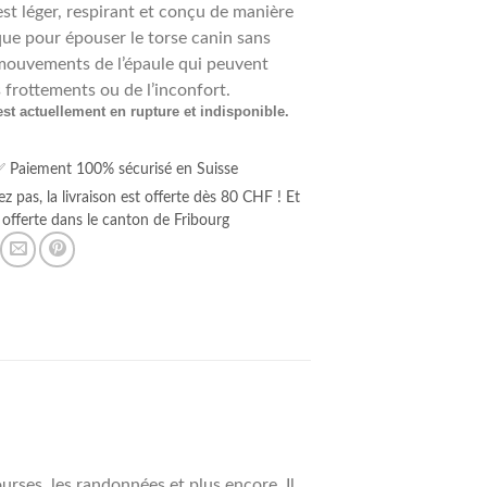
 est léger, respirant et conçu de manière
e pour épouser le torse canin sans
mouvements de l’épaule qui peuvent
 frottements ou de l’inconfort.
est actuellement en rupture et indisponible.
:
 Paiement 100% sécurisé en Suisse
ez pas, la livraison est offerte dès 80 CHF ! Et
offerte dans le canton de Fribourg
rses, les randonnées et plus encore. Il