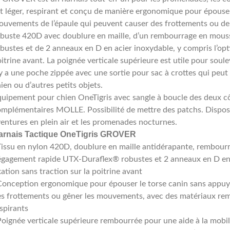
t léger, respirant et conçu de manière ergonomique pour épouser
uvements de l’épaule qui peuvent causer des frottements ou de l
obuste 420D avec doublure en maille, d’un rembourrage en mou
bustes et de 2 anneaux en D en acier inoxydable, y compris l’opti
itrine avant. La poignée verticale supérieure est utile pour soul
 y a une poche zippée avec une sortie pour sac à crottes qui peu
ien ou d’autres petits objets.
uipement pour chien OneTigris avec sangle à boucle des deux c
mplémentaires MOLLE. Possibilité de mettre des patchs. Dispose
entures en plein air et les promenades nocturnes.
arnais Tactique OneTigris GROVER
Tissu en nylon 420D, doublure en maille antidérapante, rembour
gagement rapide UTX-Duraflex® robustes et 2 anneaux en D en a
xation sans traction sur la poitrine avant
Conception ergonomique pour épouser le torse canin sans appuy
es frottements ou gêner les mouvements, avec des matériaux r
spirants
oignée verticale supérieure rembourrée pour une aide à la mobilit