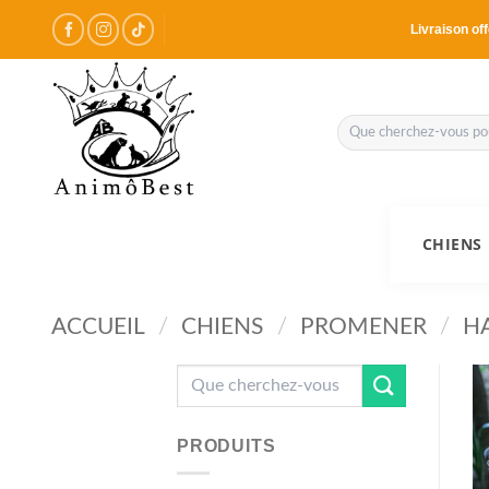
Passer
Livraison off
au
contenu
Recherche
pour :
CHIENS
ACCUEIL
/
CHIENS
/
PROMENER
/
H
Recherche
pour :
PRODUITS