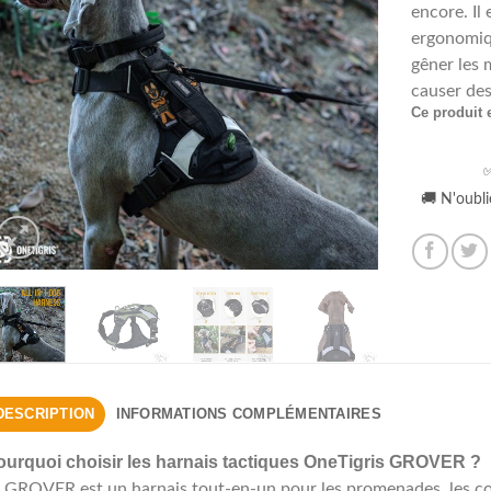
encore. Il
ergonomiqu
gêner les 
causer des
Ce produit 
Alternative
✅
🚚 N'oubli
DESCRIPTION
INFORMATIONS COMPLÉMENTAIRES
ourquoi choisir les harnais tactiques OneTigris GROVER ?
 GROVER est un harnais tout-en-un pour les promenades, les cou