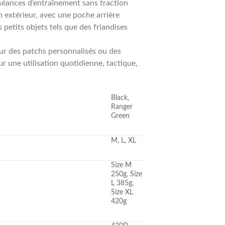
s séances d’entraînement sans traction
en extérieur, avec une poche arrière
 petits objets tels que des friandises
r des patchs personnalisés ou des
une utilisation quotidienne, tactique,
Black,
Ranger
Green
M, L, XL
Size M
250g, Size
L 385g,
Size XL
420g