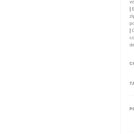
vo
|
B
zi
po
|
co
de
C
T
P