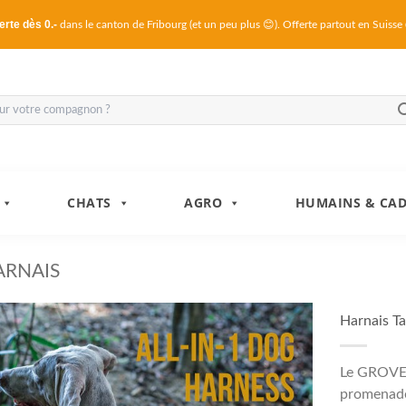
erte dès 0.-
dans le canton de Fribourg (et un peu plus 😊). Offerte partout en Suisse
CHATS
AGRO
HUMAINS & CA
ARNAIS
Harnais T
Le GROVER
promenades