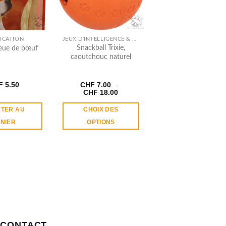
ICATION
JEUX D'INTELLIGENCE & OCCUPATION
Snackball Trixie,
ueue de bœuf
caoutchouc naturel
F
5.50
CHF
7.00
–
Plage
CHF
18.00
de
prix :
TER AU
CHOIX DES
CHF 7.00
à
NIER
OPTIONS
CHF 18.00
Ce
produit
a
plusieurs
variations.
Les
options
peuvent
être
CONTACT