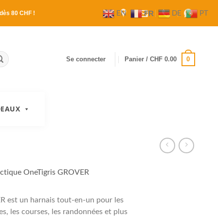
FR
EN
DE
PT
dès 80 CHF !
0
Se connecter
Panier /
CHF
0.00
DEAUX
actique OneTigris GROVER
 est un harnais tout-en-un pour les
, les courses, les randonnées et plus