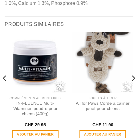
1.0%, Calcium 1.3%, Phosphore 0.9%
PRODUITS SIMILAIRES
COMPLÉMENTS ALIMENTAIRES
JOUETS À TIRER
IN​-​FLUENCE Multi​-​
All for Paws Corde à câliner
Vitamines poudre pour
jouet pour chiens
chiens (400g)
CHF
29.95
CHF
11.90
AJOUTER AU PANIER
AJOUTER AU PANIER