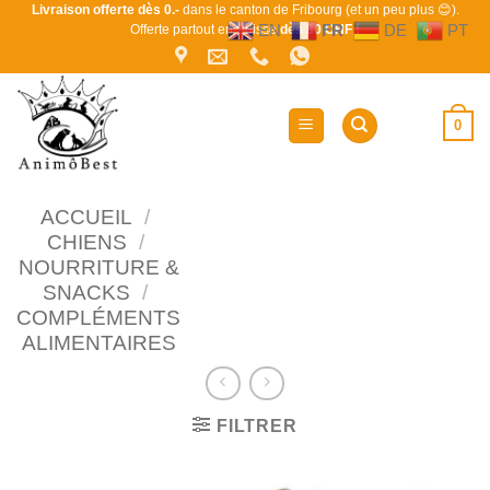
Passer
Livraison offerte dès 0.-
dans le canton de Fribourg (et un peu plus 😊).
EN
FR
DE
PT
Offerte partout en Suisse
dès 80 CHF !
au
contenu
0
ACCUEIL
/
CHIENS
/
NOURRITURE &
SNACKS
/
COMPLÉMENTS
ALIMENTAIRES
FILTRER