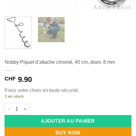
Nobby Piquet d’attache chromé, 40 cm, diam. 8 mm
9.90
CHF
Fixez votre chien en toute sécurité.
3 en stock
quantité de Nobby Piquet d'attache chromé, 40 cm, diam. 8 mm
Alternative:
AJOUTER AU PANIER
BUY NOW