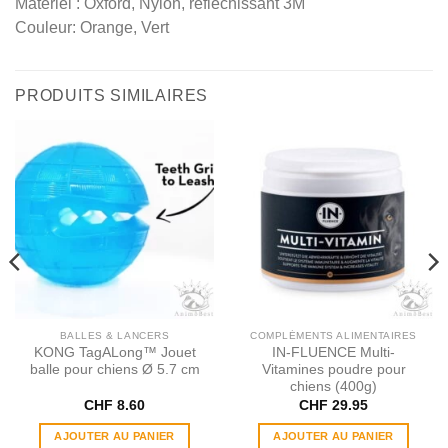
Matériel : Oxford, Nylon, réfléchissant 3M
Couleur: Orange, Vert
PRODUITS SIMILAIRES
BALLES & LANCERS
COMPLÉMENTS ALIMENTAIRES
KONG TagALong™ Jouet
IN​-​FLUENCE Multi​-​
balle pour chiens Ø 5.7 cm
Vitamines poudre pour
chiens (400g)
CHF
8.60
CHF
29.95
AJOUTER AU PANIER
AJOUTER AU PANIER