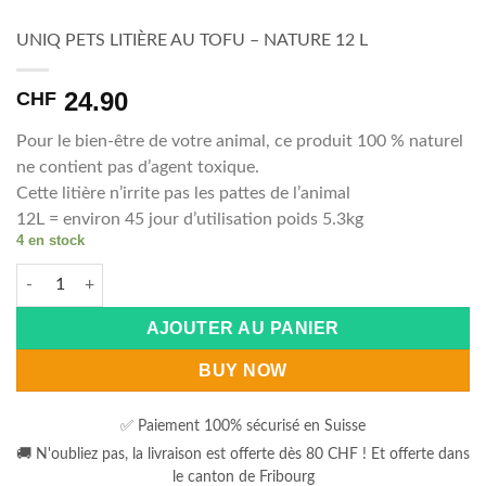
UNIQ PETS LITIÈRE AU TOFU – NATURE 12 L
24.90
CHF
Pour le bien-être de votre animal, ce produit 100 % naturel
ne contient pas d’agent toxique.
Cette litière n’irrite pas les pattes de l’animal
12L = environ 45 jour d’utilisation poids 5.3kg
4 en stock
quantité de UNIQ PETS LITIÈRE AU TOFU - NATURE 12 L
Alternative:
AJOUTER AU PANIER
BUY NOW
✅ Paiement 100% sécurisé en Suisse
🚚 N'oubliez pas, la livraison est offerte dès 80 CHF ! Et offerte dans
le canton de Fribourg