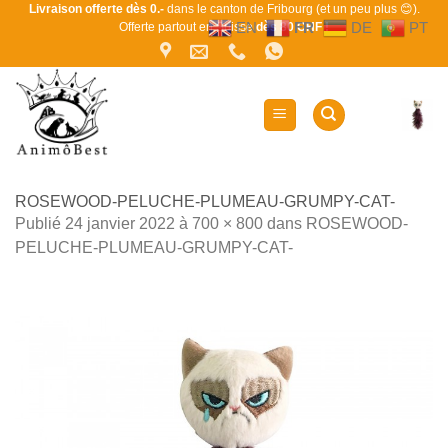
Passer
Livraison offerte dès 0.-
dans le canton de Fribourg (et un peu plus 😊).
EN
FR
DE
PT
Offerte partout en Suisse
dès 80 CHF !
au
contenu
ROSEWOOD-PELUCHE-PLUMEAU-GRUMPY-CAT-
Publié
24 janvier 2022
à
700 × 800
dans
ROSEWOOD-
PELUCHE-PLUMEAU-GRUMPY-CAT-