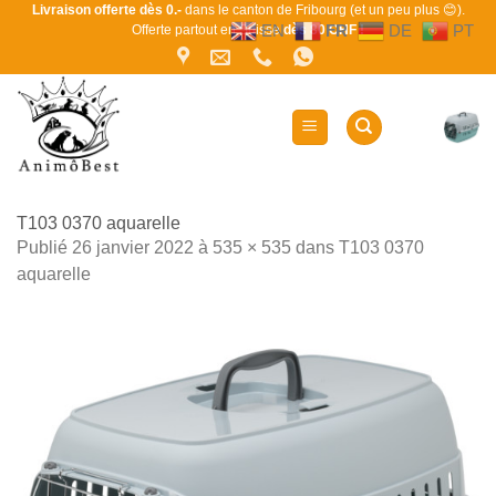
Passer
Livraison offerte dès 0.-
dans le canton de Fribourg (et un peu plus 😊).
EN
FR
DE
PT
Offerte partout en Suisse
dès 80 CHF !
au
contenu
T103 0370 aquarelle
Publié
26 janvier 2022
à
535 × 535
dans
T103 0370
aquarelle