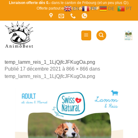
Passer
Livraison offerte dès 0.-
dans le canton de Fribourg (et un peu plus 😊).
EN
FR
DE
PT
Offerte partout en Suisse
dès 80 CHF !
au
contenu
temp_lamm_reis_1_1LjQjfcJFKugOa.png
Publié
17 décembre 2021
à
866 × 866
dans
temp_lamm_reis_1_1LjQjfcJFKugOa.png