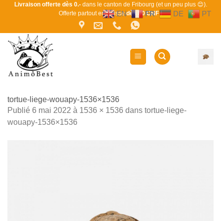
Passer
Livraison offerte dès 0.-
dans le canton de Fribourg (et un peu plus 😊).
EN
FR
DE
PT
Offerte partout en Suisse
dès 80 CHF !
au
contenu
tortue-liege-wouapy-1536×1536
Publié
6 mai 2022
à
1536 × 1536
dans
tortue-liege-
wouapy-1536×1536