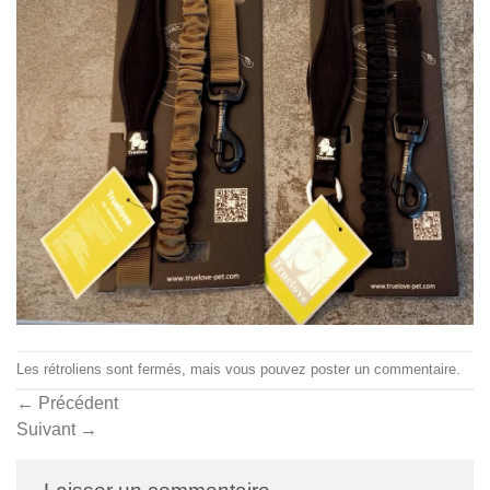
Les rétroliens sont fermés, mais vous pouvez
poster un commentaire
.
←
Précédent
Suivant
→