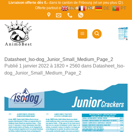
Passer
Livraison offerte dès 0.-
dans le canton de Fribourg (et un peu plus 😊).
EN
FR
DE
PT
Offerte partout en Suisse
dès 80 CHF !
au
contenu
Datasheet_Iso-dog_Junior_Small_Medium_Page_2
Publié
1 janvier 2022
à
1820 × 2560
dans
Datasheet_Iso-
dog_Junior_Small_Medium_Page_2