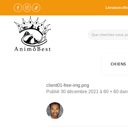
Passer
Livraison offe
au
contenu
Recherche
pour :
CHIENS
client01-free-img.png
Publié
30 décembre 2021
à
60 × 60
dan