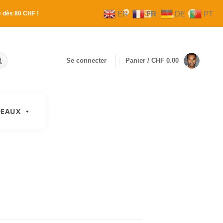
EN
FR
DE
PT
e
dès 80 CHF !
Se connecter
Panier /
CHF
0.00
DEAUX