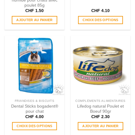
produit
humide pour chats avec
poulet 85g
CHF
1.50
CHF
4.10
AJOUTER AU PANIER
CHOIX DES OPTIONS
Ce
produit
a
plusieurs
variations.
Les
options
peuvent
être
choisies
sur
la
page
FRIANDISES & BISCUITS
COMPLÉMENTS ALIMENTAIRES
du
Dental Sticks bogadent®
Lifedog natural Poulet et
produit
pour chat
Boeuf 90gr
CHF
4.00
CHF
2.30
CHOIX DES OPTIONS
AJOUTER AU PANIER
Ce