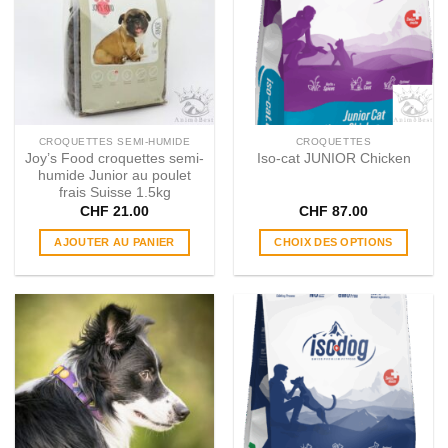
CROQUETTES SEMI-HUMIDE
CROQUETTES
Joy’s Food croquettes semi-
Iso-cat JUNIOR Chicken
humide Junior au poulet
frais Suisse 1.5kg
CHF
21.00
CHF
87.00
AJOUTER AU PANIER
CHOIX DES OPTIONS
Ce
produit
a
plusieurs
variations.
Les
options
peuvent
être
choisies