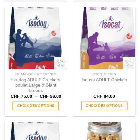
produit
a
plusieurs
variations.
Les
options
peuvent
être
choisies
sur
la
page
FRIANDISES & BISCUITS
CROQUETTES
du
Iso-dog ADULT Crackers
Iso-cat ADULT Chicken
produit
poulet Large & Giant
Breeds
Plage
CHF
75.00
–
CHF
96.00
CHF
84.00
de
prix :
CHOIX DES OPTIONS
CHOIX DES OPTIONS
CHF 75.00
à
Ce
Ce
CHF 96.00
produit
produit
a
a
plusieurs
plusieurs
variations.
variations.