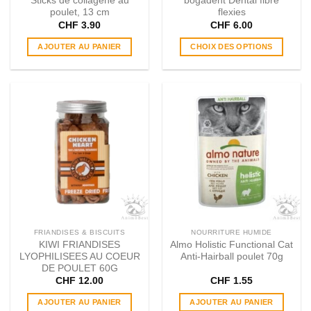
Sticks de collagène au
bogadent Dental fibre
produit
poulet, 13 cm
flexies
CHF
3.90
CHF
6.00
AJOUTER AU PANIER
CHOIX DES OPTIONS
Ce
produit
a
plusieurs
variations.
Les
options
peuvent
être
choisies
sur
la
page
FRIANDISES & BISCUITS
NOURRITURE HUMIDE
du
KIWI FRIANDISES
Almo Holistic Functional Cat
produit
LYOPHILISEES AU COEUR
Anti​-​Hairball poulet 70g
DE POULET 60G
CHF
12.00
CHF
1.55
AJOUTER AU PANIER
AJOUTER AU PANIER