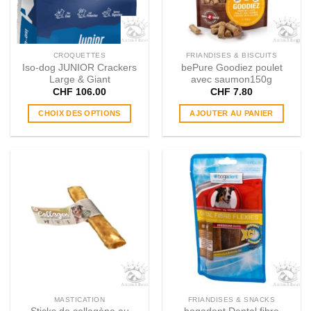
choisies
sur
la
page
CROQUETTES
FRIANDISES & BISCUITS
du
Iso-dog JUNIOR Crackers
bePure Goodiez poulet
produit
Large & Giant
avec saumon150g
CHF
106.00
CHF
7.80
CHOIX DES OPTIONS
AJOUTER AU PANIER
Ce
produit
a
plusieurs
variations.
Les
options
peuvent
être
choisies
sur
la
page
MASTICATION
FRIANDISES & SNACKS
du