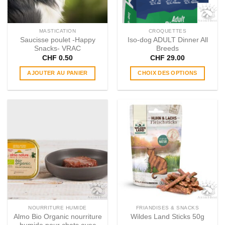
sur
la
page
MASTICATION
CROQUETTES
du
Saucisse poulet -Happy
Iso-dog ADULT Dinner All
produit
Snacks- VRAC
Breeds
CHF
0.50
CHF
29.00
AJOUTER AU PANIER
CHOIX DES OPTIONS
Ce
produit
a
plusieurs
variations.
Les
options
peuvent
être
choisies
sur
la
page
NOURRITURE HUMIDE
FRIANDISES & SNACKS
du
Almo Bio Organic nourriture
Wildes Land Sticks 50g