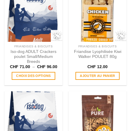
Les
Les
options
options
peuvent
peuvent
être
être
choisies
choisies
sur
sur
la
la
page
page
FRIANDISES & BISCUITS
FRIANDISES & BISCUITS
du
du
Iso-dog ADULT Crackers
Friandise Lyophilisée Kiwi
produit
produit
poulet Small/Medium
Walker POULET 80g
Breeds
Plage
CHF
71.00
–
CHF
96.00
CHF
12.00
de
prix :
CHOIX DES OPTIONS
AJOUTER AU PANIER
CHF 71.00
à
Ce
CHF 96.00
produit
a
plusieurs
variations.
Les
options
peuvent
être