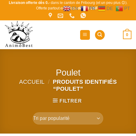
Passer
Livraison offerte dès 0.-
dans le canton de Fribourg (et un peu plus 😊).
EN
FR
DE
PT
Offerte partout en Suisse
dès 80 CHF !
au
contenu
0
Poulet
ACCUEIL
/
PRODUITS IDENTIFIÉS
“POULET”
FILTRER