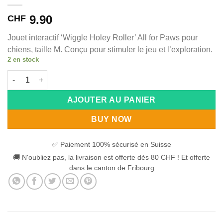
9.90
CHF
Jouet interactif ‘Wiggle Holey Roller’ All for Paws pour
chiens, taille M. Conçu pour stimuler le jeu et l’exploration.
2 en stock
quantité de All for Paws Wiggle Holey Roller jouet pour chiens 
Alternative:
AJOUTER AU PANIER
BUY NOW
✅ Paiement 100% sécurisé en Suisse
🚚 N'oubliez pas, la livraison est offerte dès 80 CHF ! Et offerte
dans le canton de Fribourg