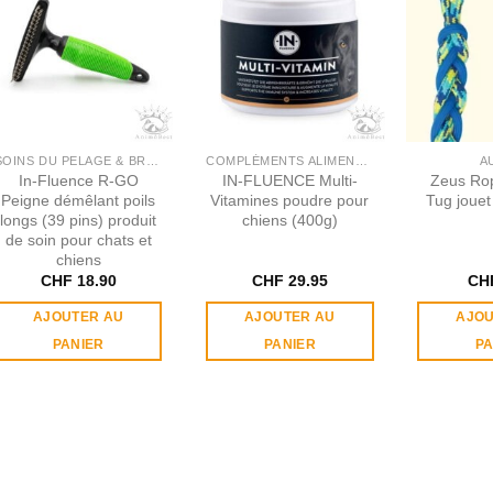
SOINS DU PELAGE & BROSSES
COMPLÉMENTS ALIMENTAIRES
A
In​-​Fluence R​-​GO
IN​-​FLUENCE Multi​-​
Zeus Ro
Peigne démêlant poils
Vitamines poudre pour
Tug jouet
longs (39 pins) produit
chiens (400g)
de soin pour chats et
chiens
CHF
18.90
CHF
29.95
CH
AJOUTER AU
AJOUTER AU
AJOU
PANIER
PANIER
PA