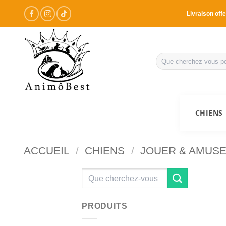
Passer
Livraison offe
au
contenu
Recherche
pour :
CHIENS
ACCUEIL
/
CHIENS
/
JOUER & AMUS
Recherche
pour :
PRODUITS