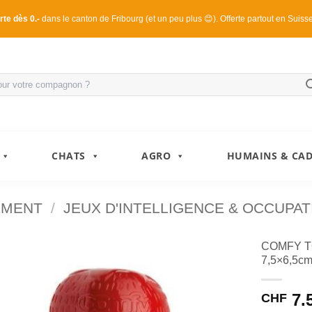
rte dès 0.-
dans le canton de Fribourg (et un peu plus 😊). Offerte partout en Suiss
CHATS
AGRO
HUMAINS & CA
EMENT
/
JEUX D'INTELLIGENCE & OCCUPAT
COMFY 
7,5×6,5c
7.
CHF