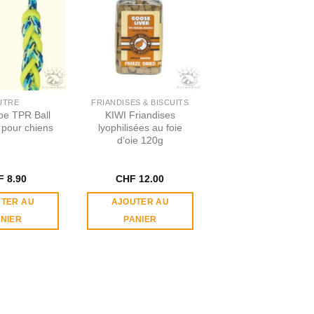
UTRE
FRIANDISES & BISCUITS
pe TPR Ball
KIWI Friandises
 pour chiens
lyophilisées au foie
d’oie 120g
F
8.90
CHF
12.00
TER AU
AJOUTER AU
NIER
PANIER