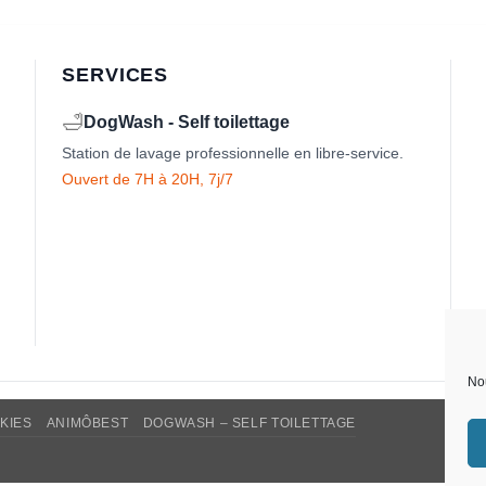
SERVICES
🛁
DogWash - Self toilettage
Station de lavage professionnelle en libre-service.
Ouvert de 7H à 20H, 7j/7
Nou
KIES
ANIMÔBEST
DOGWASH – SELF TOILETTAGE