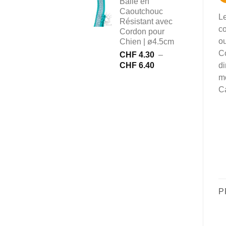
Balle en
Caoutchouc
Le
Résistant avec
co
Cordon pour
ou
Chien | ø4.5cm
Co
CHF
4.30
–
Plage
CHF
6.40
d
de
mo
prix :
Ca
CHF 4.30
à
CHF 6.40
P