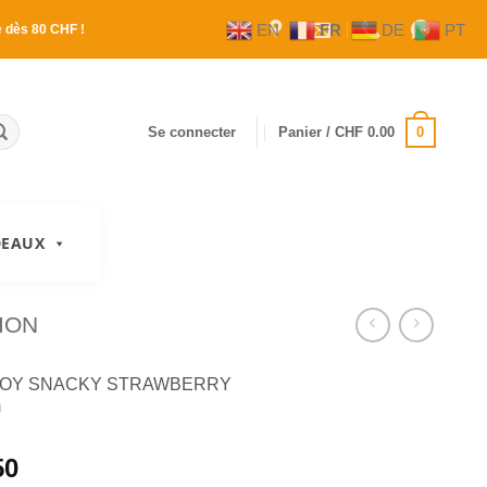
EN
FR
DE
PT
e
dès 80 CHF !
0
Se connecter
Panier /
CHF
0.00
DEAUX
ION
TOY SNACKY STRAWBERRY
m
50