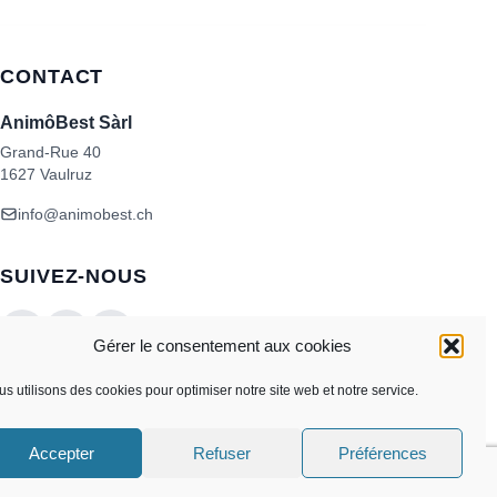
CONTACT
AnimôBest Sàrl
Grand-Rue 40
1627 Vaulruz
info@animobest.ch
SUIVEZ-NOUS
Gérer le consentement aux cookies
s utilisons des cookies pour optimiser notre site web et notre service.
Accepter
Refuser
Préférences
Visa
MasterCard
Credit
Facture
Twint
Card