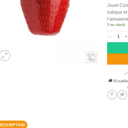
Jouet Comf
ludique et
l’amusemen
5 en stock
quantité 
Alternative
✅
🚚 N'oublie
DESCRIPTION