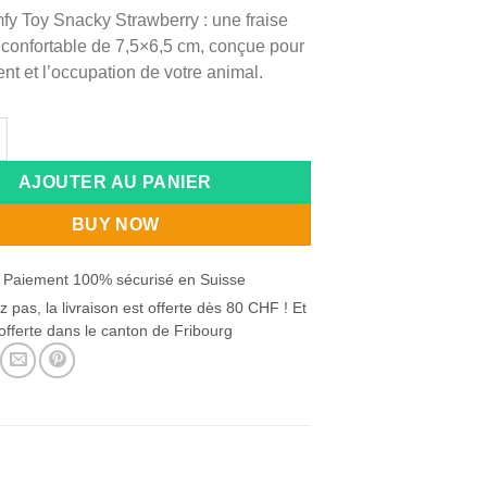
y Toy Snacky Strawberry : une fraise
 confortable de 7,5×6,5 cm, conçue pour
t et l’occupation de votre animal.
de COMFY TOY SNACKY STRAWBERRY 7,5x6,5cm
:
AJOUTER AU PANIER
BUY NOW
 Paiement 100% sécurisé en Suisse
z pas, la livraison est offerte dès 80 CHF ! Et
offerte dans le canton de Fribourg