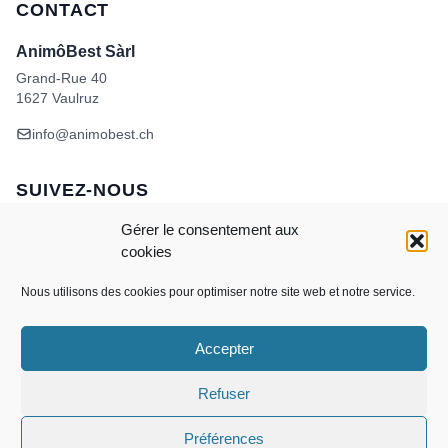
CONTACT
AnimôBest Sàrl
Grand-Rue 40
1627 Vaulruz
info@animobest.ch
SUIVEZ-NOUS
Gérer le consentement aux
cookies
Nous utilisons des cookies pour optimiser notre site web et notre service.
Accepter
Visa
MasterCard
Credit
Facture
Twint
Card
CONDITIONS GÉNÉRALES DE VENTE
Refuser
POLITIQUE DE COOKIES
ANIMÔBEST
DOGWASH – SELF TOILETTAGE
Préférences
Copyright 2026 ©
AnimôBest Sàrl