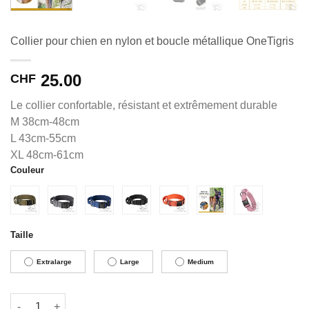
Collier pour chien en nylon et boucle métallique OneTigris
25.00
CHF
Le collier confortable, résistant et extrêmement durable
M 38cm-48cm
L 43cm-55cm
XL 48cm-61cm
Couleur
Alternative:
Taille
Extralarge
Large
Medium
quantité de Collier pour chien en nylon et boucle métallique On